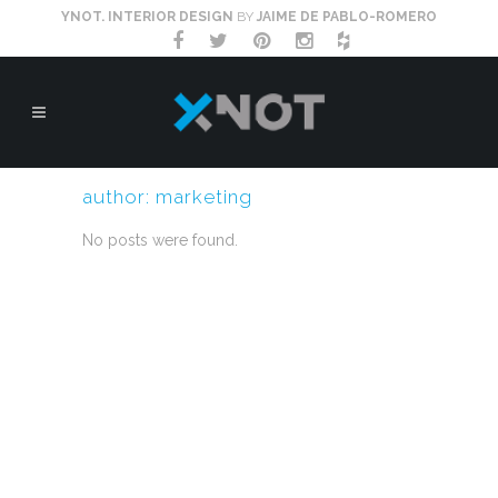
YNOT. INTERIOR DESIGN
BY
JAIME DE PABLO-ROMERO
author: marketing
No posts were found.