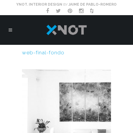
YNOT. INTERIOR DESIGN
BY
JAIME DE PABLO-ROMERO
web-final-fondo