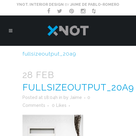
YNOT. INTERIOR DESIGN
BY
JAIME DE PABLO-ROMERO
fullsizeoutput_20a9
28 FEB
FULLSIZEOUTPUT_20A9
Posted at 18:04h
in
by
Jaime
0
Comments
0
Likes