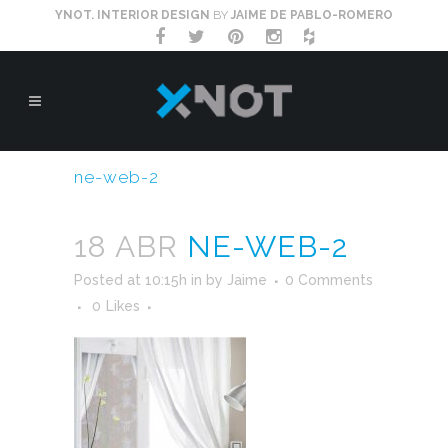
YNOT. INTERIOR DESIGN
BY
JAIME DE PABLO-ROMERO
ne-web-2
18 ABR
NE-WEB-2
Posted at 10:15h
in
by
Jaime
0 Comments
0
Likes