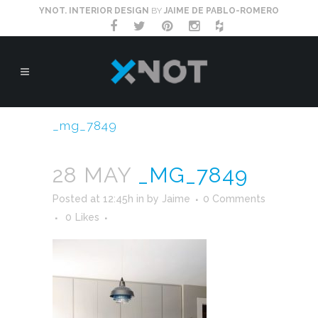
YNOT. INTERIOR DESIGN
BY
JAIME DE PABLO-ROMERO
_mg_7849
28 MAY
_MG_7849
Posted at 12:45h
in
by
Jaime
0 Comments
0
Likes