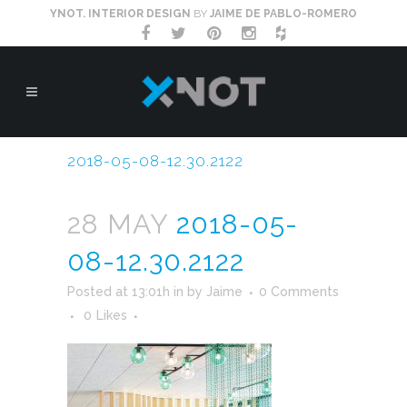
YNOT. INTERIOR DESIGN
BY
JAIME DE PABLO-ROMERO
2018-05-08-12.30.2122
28 MAY
2018-05-
08-12.30.2122
Posted at 13:01h
in
by
Jaime
0 Comments
0
Likes