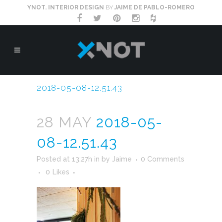
YNOT. INTERIOR DESIGN
BY
JAIME DE PABLO-ROMERO
2018-05-08-12.51.43
28 MAY
2018-05-
08-12.51.43
Posted at 13:27h
in
by
Jaime
0 Comments
0
Likes