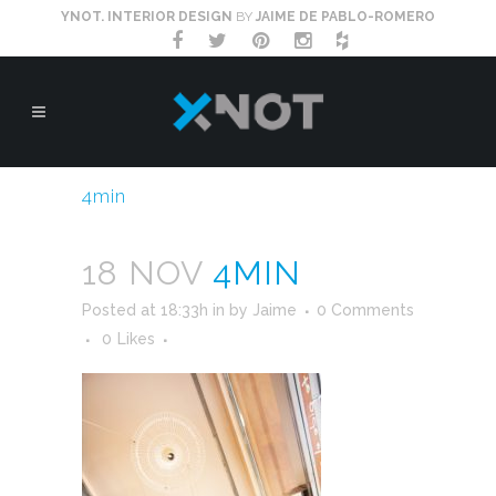
YNOT. INTERIOR DESIGN
BY
JAIME DE PABLO-ROMERO
4min
18 NOV
4MIN
Posted at 18:33h
in
by
Jaime
0 Comments
0
Likes