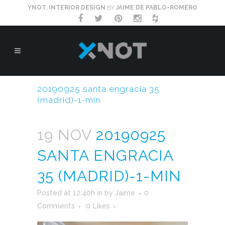
YNOT. INTERIOR DESIGN
BY
JAIME DE PABLO-ROMERO
20190925 santa engracia 35
(madrid)-1-min
19 NOV
20190925
SANTA ENGRACIA
35 (MADRID)-1-MIN
Posted at 12:40h
in
by
Jaime
0
Comments
0
Likes