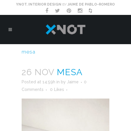
YNOT. INTERIOR DESIGN
BY
JAIME DE PABLO-ROMERO
mesa
26 NOV
MESA
Posted at 14:59h
in
by
Jaime
0
Comments
0
Likes