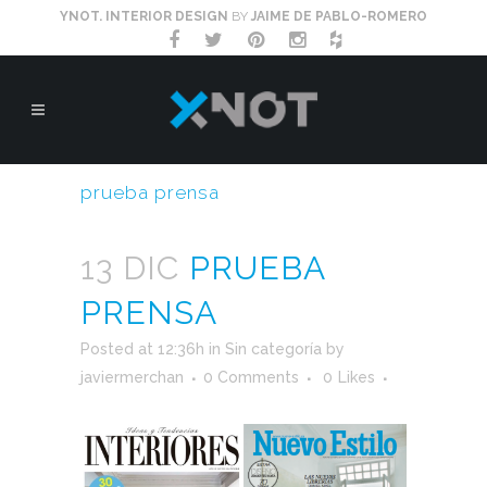
YNOT. INTERIOR DESIGN
BY
JAIME DE PABLO-ROMERO
prueba prensa
13 DIC
PRUEBA
PRENSA
Posted at 12:36h
in
Sin categoría
by
javiermerchan
0 Comments
0
Likes